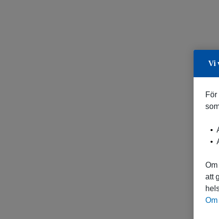
Vi 
För
som
A
A
Om 
att
hels
Om 