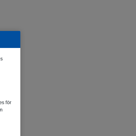
es
s för
om