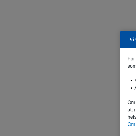
Vi 
För
som
A
A
Om 
att
hels
Om 