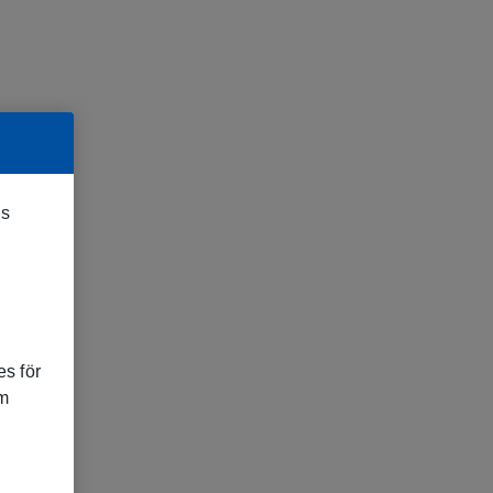
es
s för
om