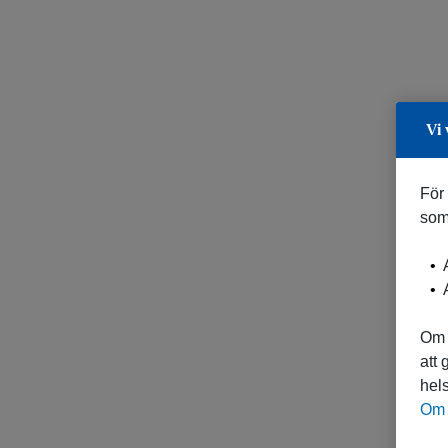
Vi 
För
som
A
A
Om 
att
hels
Om 