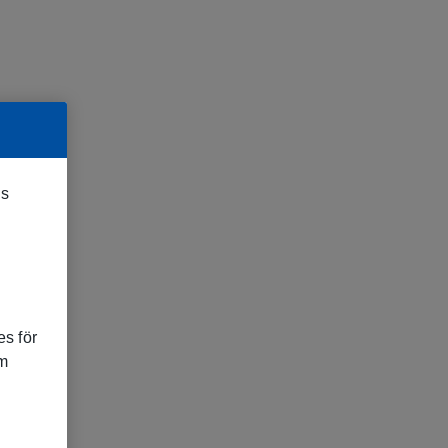
es
s för
om