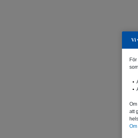
Vi 
För
som
A
A
Om 
att
hels
Om 