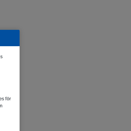
es
s för
om