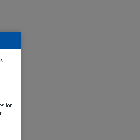
es
s för
om