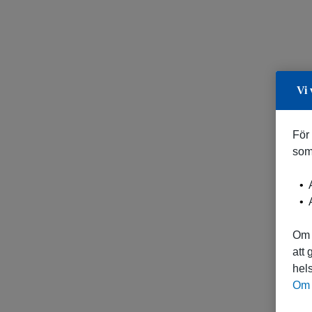
Vi 
För
som
A
A
Om 
att
hels
Om 