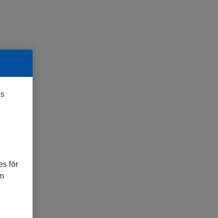
es
s för
om