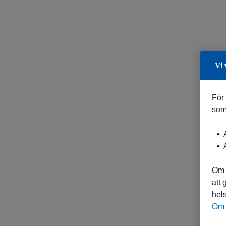
Vi 
För
som
A
A
Om 
att
hels
Om 