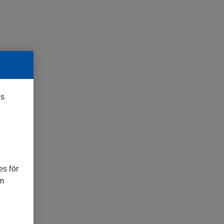
es
s för
om