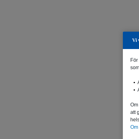
Vi 
För
som
A
A
Om 
att
hels
Om 