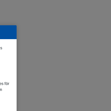
es
s för
om