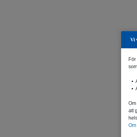
Vi 
För
som
A
A
Om 
att
hels
Om 