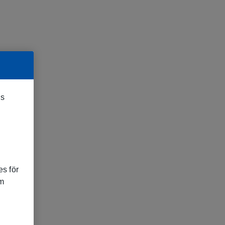
es
s för
om