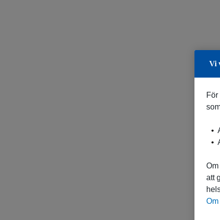
Vi 
För
som
A
A
Om 
att
hels
Om 