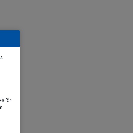
es
s för
om