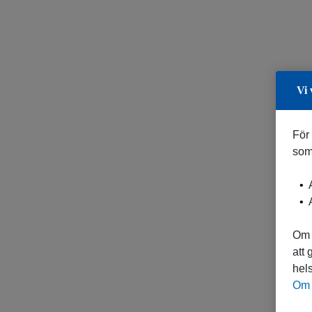
Vi 
För
som
A
A
Om 
att
hels
Om 