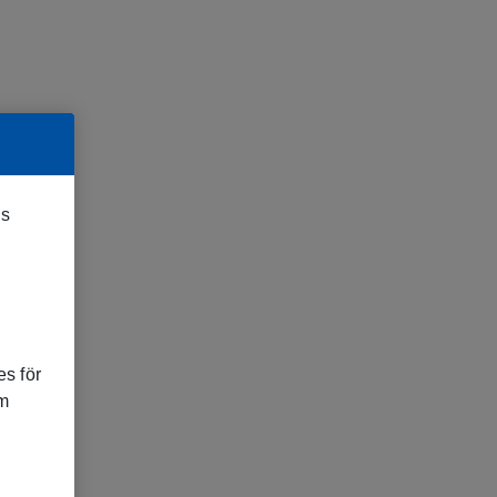
es
s för
om