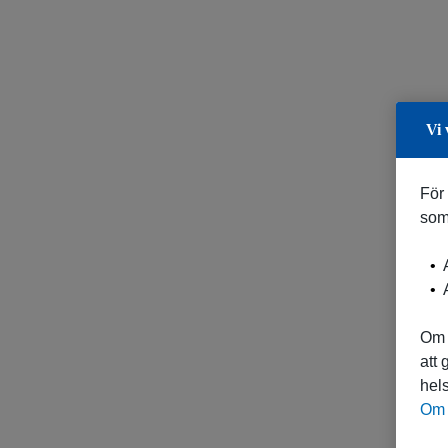
Vi 
För
som
A
A
Om 
att
hels
Om 