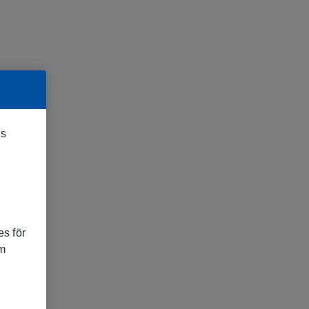
es
s för
om