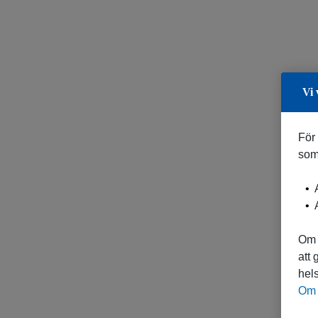
Vi 
För
som
A
A
Om 
att
hels
Om 