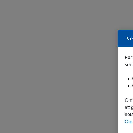
Vi 
För
som
A
A
Om 
att
hels
Om 