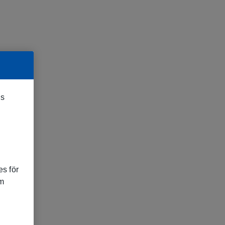
es
s för
om