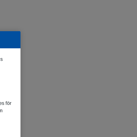
es
s för
om