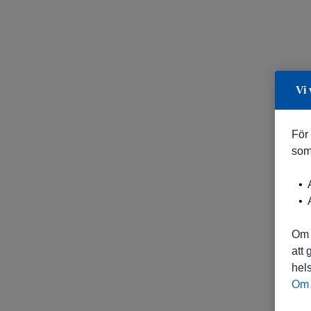
Vi 
För
som
A
A
Om 
att
hels
Om 