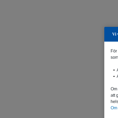
Vi 
För
som
A
A
Om 
att
hels
Om 