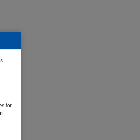
es
s för
om