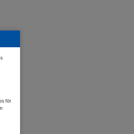
es
s för
om