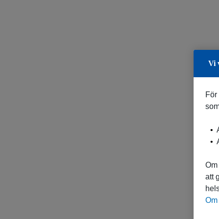
Vi 
För
som
A
A
Om 
att
hels
Om 