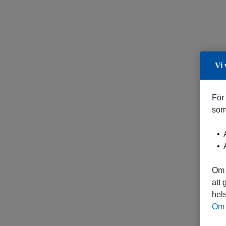
Vi 
För
som
A
A
Om 
att
hels
Om 