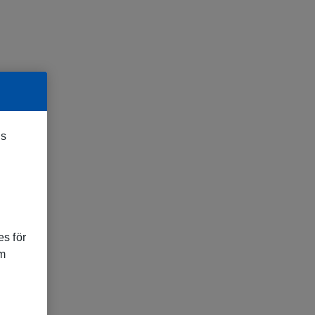
es
s för
om