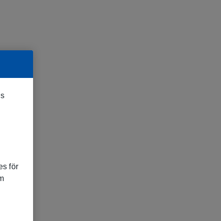
es
s för
om