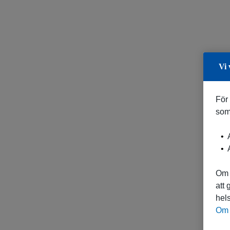
Vi 
För
som
A
A
Om 
att
hels
Om 